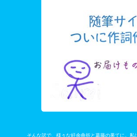
そんな訳で、様々な紆余曲折と葛藤の果てに。私は