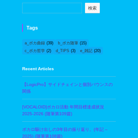
検索
Tags
a_ボカ曲録
(39)
b_ボカ随筆
(15)
c_ボカ哲学
(2)
d_TIPS
(3)
e_雑記
(20)
Recent Articles
【LogicPro】サイドチェインと個別バウンスの
関係
[VOCALOID]ボカロ活動 年間目標達成状況
2025-2026 (随筆第109篇)
ボカロ駆け出しの3年目の振り返り。(年記 –
2025) (随筆第108篇)