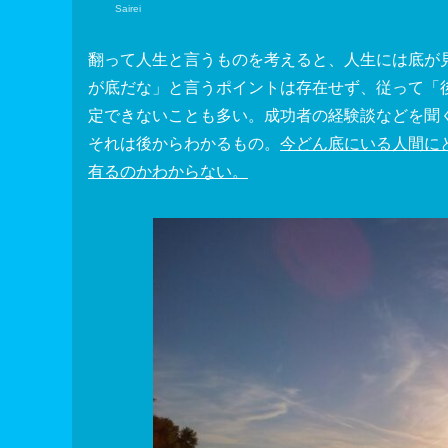
Sairei
翻って人生と言うものを考えると、人生には底が
が底だな」と言うポイントは存在せず、従って「
定できないことも多い。成功者の経験談などを聞
それは後からわかるもの。
今どん底にいる人間に
有るのかわからない。