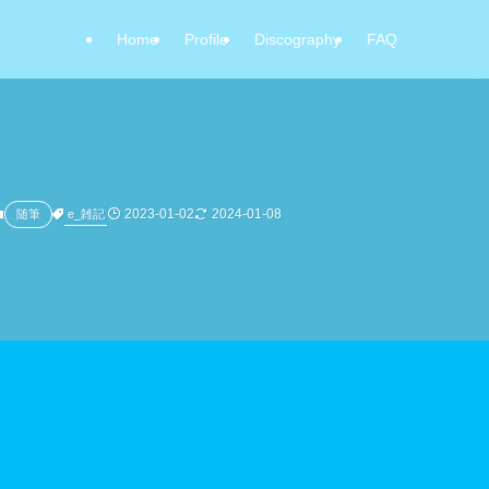
Home
Profile
Discography
FAQ
2023-01-02
2024-01-08
e_雑記
随筆