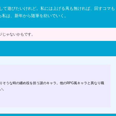
回して遊びたいけれど。私には上げる凧も無ければ、回すコマも
ら私は、新年から随筆を紡いでいく。
ジじゃないかもです。
りそうな時の纏め役を担う謎のキャラ。他のRPG風キャラと異なり職
い。