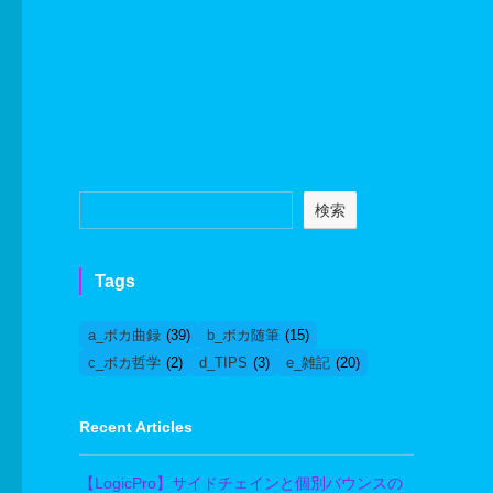
検索
Tags
a_ボカ曲録
(39)
b_ボカ随筆
(15)
c_ボカ哲学
(2)
d_TIPS
(3)
e_雑記
(20)
Recent Articles
【LogicPro】サイドチェインと個別バウンスの