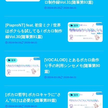
ロ制作録Vol.31(随筆第93篇)
2024-05-20
2026-04-21
[PiaproNT] feat. 初音ミク / 世界
随筆
はボクらを試してる / ボカロ制作
録Vol.30(随筆第91篇)
2024-04-19
2026-04-21
[VOCALOID] とあるボカロ曲作
随筆
り手の利用シンセメモ(随筆第90
篇)
2024-03-28
2026-04-21
[ボカロ哲学] ボカロキャラに”さ
随筆
ん”付けは必要か(随筆第89篇)
2024-03-18
2026-04-21