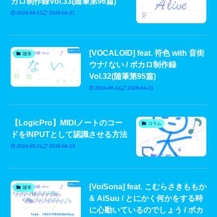
カロ制作録Vol.33(随筆第96篇)
2024-08-13
2026-04-21
[VOCALOID] feat. 符色 with 音街
随筆
ウナ/ ない / ボカロ制作録
Vol.32(随筆第95篇)
2024-06-14
2026-04-21
【LogicPro】MIDIノートのコー
コラム
ドをINPUTとして認識させる方法
2024-05-21
2026-06-23
[VoiSona] feat. こむらさきももか
随筆
& AiSuu / とにかく何かをする時
に心動いているのでしょう / ボカ