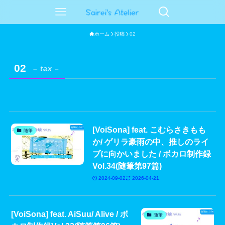
ホーム
投稿
02
02
– tax –
[VoiSona] feat. こむらさきもも
随筆
か/ ゲリラ豪雨の中、推しのライ
ブに向かいました / ボカロ制作録
Vol.34(随筆第97篇)
2024-09-02
2026-04-21
[VoiSona] feat. AiSuu/ Alive / ボ
随筆