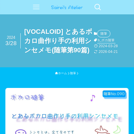
[VOCALOID] とあるボ
随筆
2024
カロ曲作り手の利用シ
b_ボカ随筆
3/28
2024-03-28
ンセメモ(随筆第90篇)
2026-04-21
ホーム
随筆