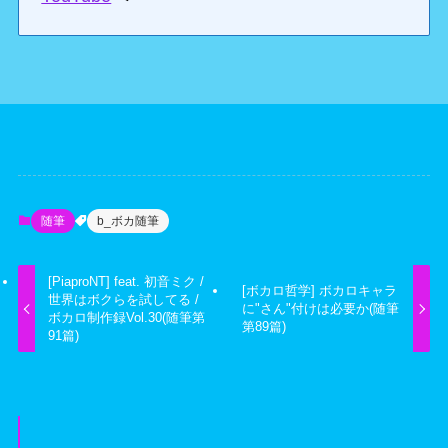
随筆
b_ボカ随筆
[PiaproNT] feat. 初音ミク /
[ボカロ哲学] ボカロキャラ
世界はボクらを試してる /
に"さん"付けは必要か(随筆
ボカロ制作録Vol.30(随筆第
第89篇)
91篇)