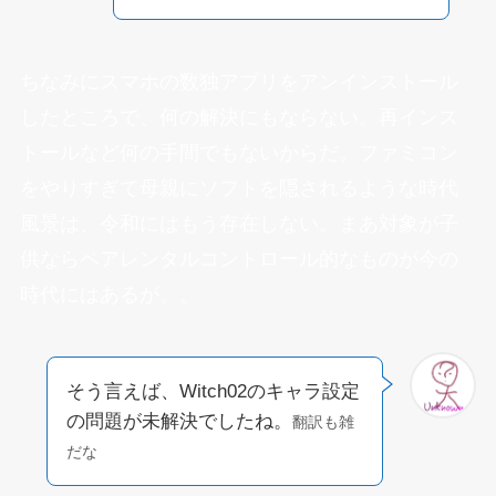
ちなみにスマホの数独アプリをアンインストール
したところで、何の解決にもならない。再インス
トールなど何の手間でもないからだ。ファミコン
をやりすぎて母親にソフトを隠されるような時代
風景は、令和にはもう存在しない。まあ対象が子
供ならペアレンタルコントロール的なものが今の
時代にはあるが。。
そう言えば、Witch02のキャラ設定
の問題が未解決でしたね。
翻訳も雑
だな