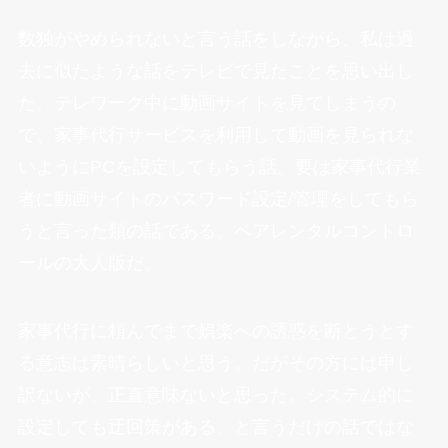
数独がやめられないと言う話をしながら、私は過
去に似たような話をテレビで見たことを思い出し
た。テレワーク中に動画サイトを見てしまうの
で、家事代行サービスを利用して動画を見られな
いようにPCを設定してもらう話。要は家事代行業
者に動画サイトのパスワード設定/管理をしてもら
うと言った類の話である。ペアレンタルコントロ
ールの大人版だ。
家事代行に頼んでまで娯楽への誘惑を断とうとす
る意志は素晴らしいと思う。だがその方には申し
訳ないが、正直意味ないと思った。システム的に
設定しても迂回策がある、と言うだけの話ではな