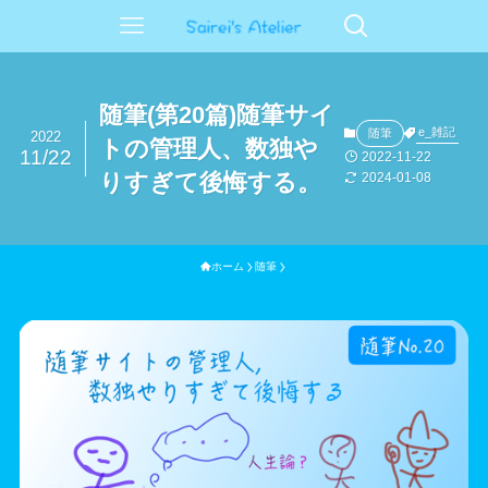
随筆(第20篇)随筆サイ
e_雑記
随筆
2022
トの管理人、数独や
11/22
2022-11-22
りすぎて後悔する。
2024-01-08
ホーム
随筆