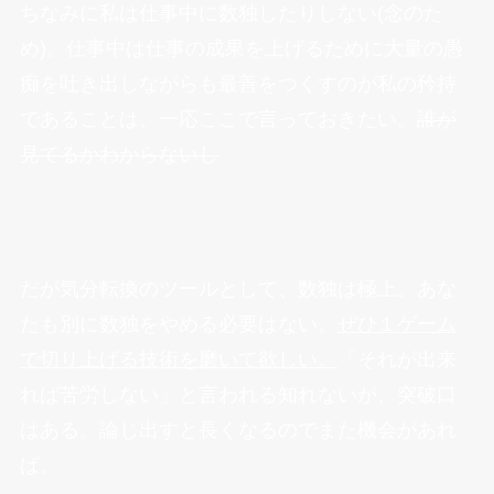
ちなみに私は仕事中に数独したりしない(念のた
め)。仕事中は仕事の成果を上げるために大量の愚
痴を吐き出しながらも最善をつくすのが私の矜持
であることは、一応ここで言っておきたい。
誰が
見てるかわからないし
だが気分転換のツールとして、数独は極上。あな
たも別に数独をやめる必要はない。
ぜひ１ゲーム
で切り上げる技術を磨いて欲しい。
「それが出来
れば苦労しない」と言われる知れないが、突破口
はある。論じ出すと長くなるのでまた機会があれ
ば。