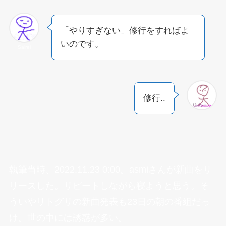
「やりすぎない」修行をすればよ
いのです。
Sairei
修行..
執筆当時、2022.11.23 0:00。asmiさんが新曲をリ
リースした。リピートしながら寝ようと思う。そ
ういやリトグリの新曲発表も23日の朝の番組だっ
け。世の中には誘惑が多い。