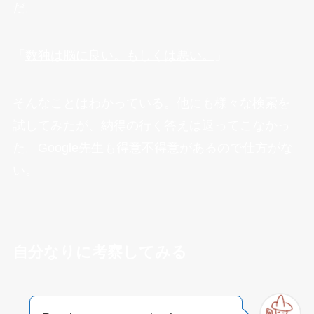
だ。
「
数独は脳に良い。もしくは悪い。
」
そんなことはわかっている。他にも様々な検索を
試してみたが、納得の行く答えは返ってこなかっ
た。Google先生も得意不得意があるので仕方がな
い。
自分なりに考察してみる