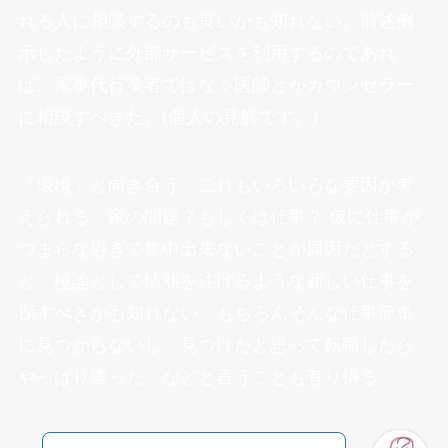
れる人に相談するのも良いかも知れない。前述例
示したように外部サービスを利用するのであれ
ば、家事代行業者ではなく医師とかカウンセラー
に相談すべきだ。(個人の見解です。)
「環境」と向き合う。これもいろいろな要因が考
えられる。家の問題？もしくは仕事？ 仮に仕事が
つまらな過ぎて集中出来ないことが原因だとする
と、極論として情熱を注げるような新しい仕事を
探すべきかも知れない。もちろんそんな仕事簡単
に見つからないし、見つけたと思って転職したら
やっぱり違った、などと言うことも有り得る。