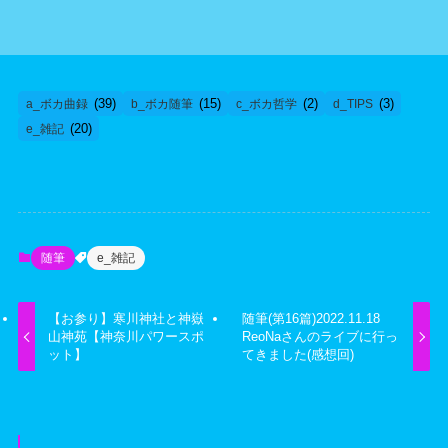
(39)
(15)
(2)
(3)
a_ボカ曲録
b_ボカ随筆
c_ボカ哲学
d_TIPS
(20)
e_雑記
随筆
e_雑記
【お参り】寒川神社と神嶽
随筆(第16篇)2022.11.18
山神苑【神奈川パワースポ
ReoNaさんのライブに行っ
ット】
てきました(感想回)