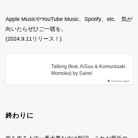
Apple MusicやYouTube Music、Spotify、etc. 気が
向いたらぜひご一聴を。
(2024.9.11リリース！)
Talking (feat. AiSuu & Komurasaki
Momoka) by Sairei
TuneCore Japan
終わりに