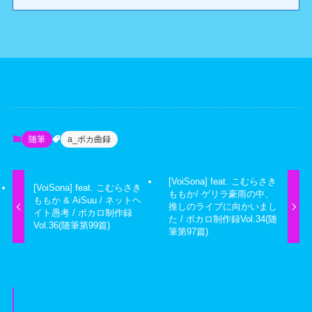
随筆
a_ボカ曲録
[VoiSona] feat. こむらさき
[VoiSona] feat. こむらさき
ももか/ ゲリラ豪雨の中、
ももか & AiSuu / ネットヘ
推しのライブに向かいまし
イト愚考 / ボカロ制作録
た / ボカロ制作録Vol.34(随
Vol.36(随筆第99篇)
筆第97篇)