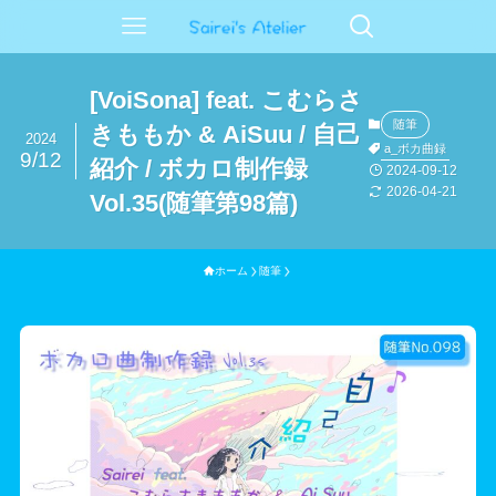
[VoiSona] feat. こむらさ
随筆
きももか & AiSuu / 自己
2024
a_ボカ曲録
9/12
紹介 / ボカロ制作録
2024-09-12
2026-04-21
Vol.35(随筆第98篇)
ホーム
随筆