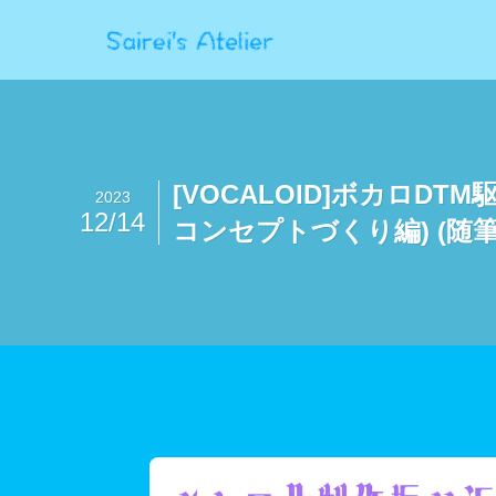
[VOCALOID]ボカロDT
2023
12/14
コンセプトづくり編) (随筆