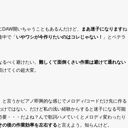
にDAW開いちゃうこともあるんだけど、
まあ迷子になります
ね
途中で「
いやワシが今作りたいのはコレじゃない！
」とベテラ
なるべく避けたい。
難しくて面倒くさい作業は避けて通れない
続けてくの超大変。
。と言うかピアノ即興的な感じでメロディ/コードだけ先に作る
わけではない。だけど私の浅い経験からすると迷子になる可能
必要・・・だよね？んで歌詞ハメていくとメロディ変わったり
その後の作業効率を左右する
と言えよう。知らんけど。