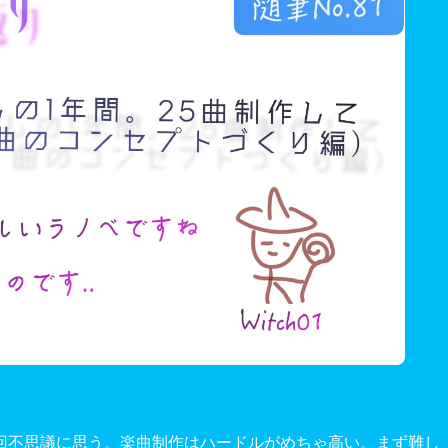
回不思議に思う。楽曲制作はハードルがめちゃ高い。まず難し