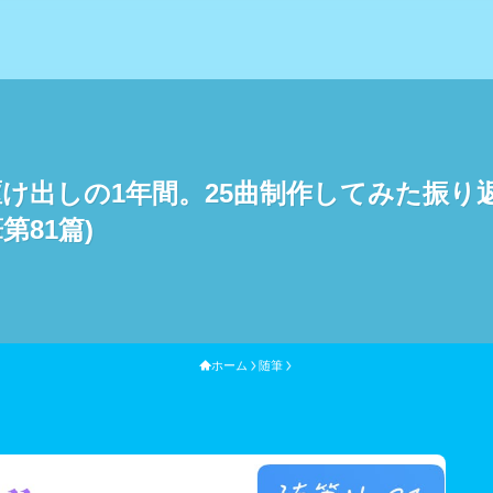
M駆け出しの1年間。25曲制作してみた振り返り
第81篇)
ホーム
随筆