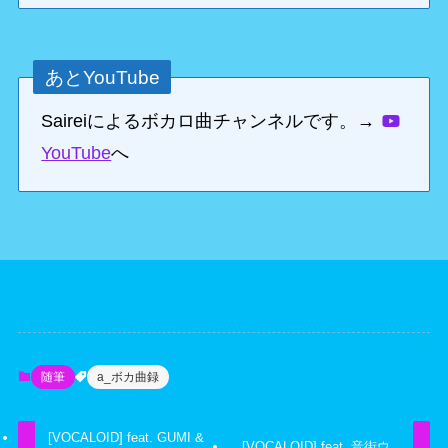
あとYouTube
Saireiによるボカロ曲チャンネルです。→
YouTube
へ
随筆
a_ボカ曲録
[VOCALOID] feat. GUMI &
[VOCALOID] feat. 音街ウ