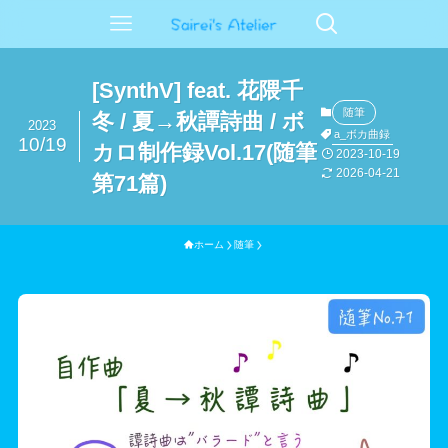
[SynthV] feat. 花隈千
随筆
冬 / 夏→秋譚詩曲 / ボ
2023
a_ボカ曲録
10/19
カロ制作録Vol.17(随筆
2023-10-19
2026-04-21
第71篇)
ホーム
随筆