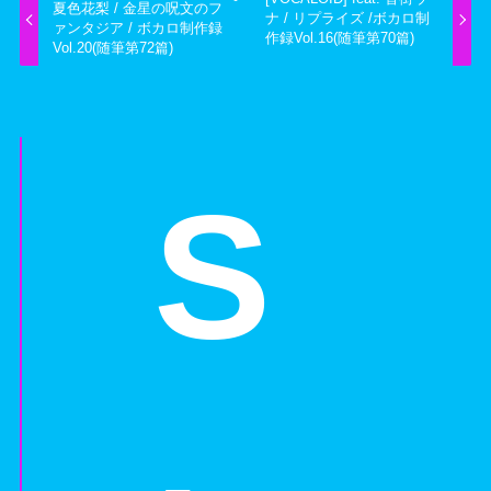
夏色花梨 / 金星の呪文のフ
ナ / リプライズ /ボカロ制
ァンタジア / ボカロ制作録
作録Vol.16(随筆第70篇)
Vol.20(随筆第72篇)
S