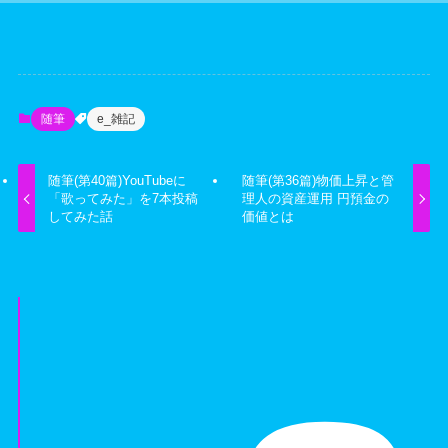
随筆
e_雑記
随筆(第40篇)YouTubeに
随筆(第36篇)物価上昇と管
「歌ってみた」を7本投稿
理人の資産運用 円預金の
してみた話
価値とは