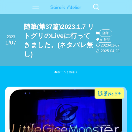
随筆(第37篇)2023.1.7 リ
随筆
トグリのLiveに行って
2023
e_雑記
1/07
きました。(ネタバレ無
2023-01-07
2025-04-29
し)
ホーム
随筆