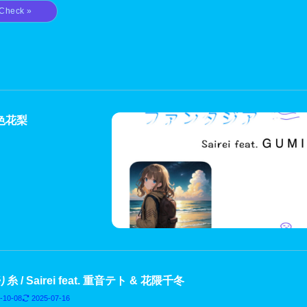
夏色花梨
糸 / Sairei feat. 重音テト & 花隈千冬
-10-08
2025-07-16