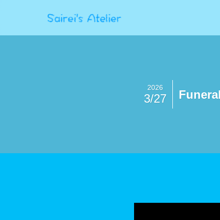
2026
Funera
3/27