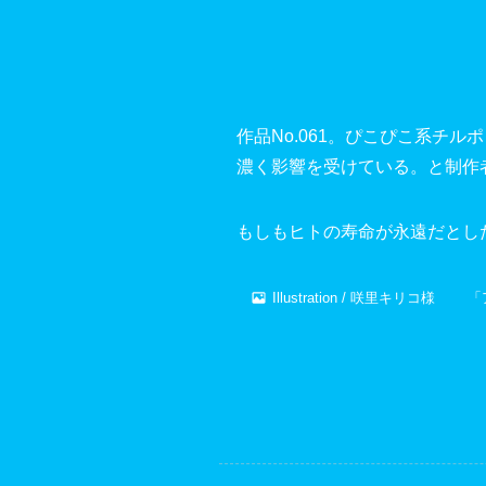
作品No.061。ぴこぴこ系チ
濃く影響を受けている。と制作
もしもヒトの寿命が永遠だとし
Illustration / 咲里キリコ様 