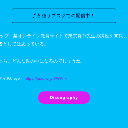
各種サブスクでの配信中！
ルポップ。某オンライン教育サイトで東京真中先生の講座を閲覧
者としては思っている。
たら、どんな世の中になるのでしょうね。
https://piapro.jp/t/WKhk
「アイあいeye」
Discography