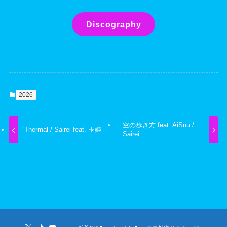
Discography
2026
空の歩き方 feat. AiSuu /
Thermal / Sairei feat. 玉姫
Sairei