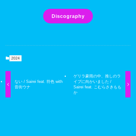
Discography
2024
ゲリラ豪雨の中、推しのラ
ない / Sairei feat. 符色 with
イブに向かいました /
音街ウナ
Sairei feat. こむらさきもも
か